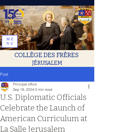
ME
NU
COLLÈGE DES FRÈRES
JÉRUSALEM
Post
Principal office
Sep 19, 2024
2 min read
U.S. Diplomatic Officials
Celebrate the Launch of
American Curriculum at
La Salle Jerusalem