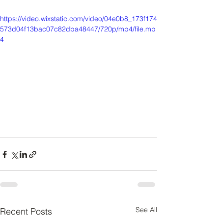
https://video.wixstatic.com/video/04e0b8_173f174
573d04f13bac07c82dba48447/720p/mp4/file.mp
4
See All
Recent Posts