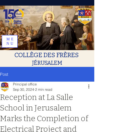
ME
NU
COLLÈGE DES FRÈRES
JÉRUSALEM
Post
Principal office
Sep 30, 2024
2 min read
Reception at La Salle
School in Jerusalem
Marks the Completion of
Electrical Project and